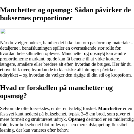
Manchetter og opsmøg: Sådan påvirker de
buksernes proportioner
Når du vælger bukser, handler det ikke kun om pasform og materiale –
detaljerne i benafslutningen spiller en overraskende stor rolle for,
hvordan hele silhuetten opleves. Manchetter og opsmøg kan ændre
proportionerne markant, og de kan få benene til at virke kortere,
længere, smallere eller bredere alt efter, hvordan de bruges. Her får du
et overblik over, hvordan de to klassiske afslutninger påvirker
udtrykket – og hvordan du vælger den rigtige til din stil og kropsform.
Hvad er forskellen på manchetter og
opsmøg?
Selvom de ofte forveksles, er der en tydelig forskel.
Manchetter
er en
fastsyet kant nederst på buksebenet, typisk 3–5 cm bred, som giver et
mere formelt og struktureret udtryk.
Opsmøg
derimod er en midlertidig
fold, hvor buksebenet blot rulles op – en mere afslappet og fleksibel
løsning, der kan varieres efter behov.