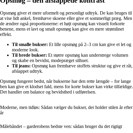
Opsmøg – den afslappede kontrast
Opsmøg giver et mere uformelt og personligt udtryk. De kan bruges til
at vise lidt ankel, fremhæve skoene eller give et sommerligt præg. Men
de ændrer også proportionerne: et højt opsmøg kan visuelt forkorte
benene, mens et lavt og smalt opsmøg kan give en mere strømlinet
effekt.
Til smalle bukser:
Et lille opsmøg på 2–3 cm kan give et let og
moderne look.
Til brede bukser:
Et større opsmøg kan understrege volumen
og skabe en bevidst, modepræget silhuet.
Til jeans:
Opsmøg kan fremhæve stoffets struktur og give et råt,
afslappet udtryk.
Opsmøg fungerer bedst, når bukserne har den rette længde – for lange
ben kan give et klodset fald, mens for korte bukser kan virke tilfældige.
Det handler om balance og bevidsthed i udførelsen.
Moderne, men tidløs: Sådan vælger du bukser, der holder stilen år efter
år
Målebåndet – garderobens bedste ven: sådan bruger du det rigtigt