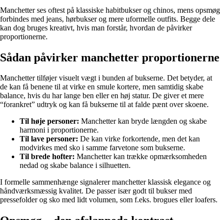
Manchetter ses oftest på klassiske habitbukser og chinos, mens opsmøg
forbindes med jeans, hørbukser og mere uformelle outfits. Begge dele
kan dog bruges kreativt, hvis man forstår, hvordan de påvirker
proportionerne.
Sådan påvirker manchetter proportionerne
Manchetter tilføjer visuelt vægt i bunden af bukserne. Det betyder, at
de kan få benene til at virke en smule kortere, men samtidig skabe
balance, hvis du har lange ben eller en høj statur. De giver et mere
“forankret” udtryk og kan få bukserne til at falde pænt over skoene.
Til høje personer:
Manchetter kan bryde længden og skabe
harmoni i proportionerne.
Til lave personer:
De kan virke forkortende, men det kan
modvirkes med sko i samme farvetone som bukserne.
Til brede hofter:
Manchetter kan trække opmærksomheden
nedad og skabe balance i silhuetten.
I formelle sammenhænge signalerer manchetter klassisk elegance og
håndværksmæssig kvalitet. De passer især godt til bukser med
pressefolder og sko med lidt volumen, som f.eks. brogues eller loafers.