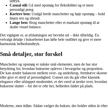
udtryk.
Casual stil:
Gå med opsmøg for fleksibilitet og et mere
personligt præg.
Kortere ben:
Undgå brede manchetter og høje opsmøg – hold
linjen ren og ubrudt.
Lange ben:
Brug manchetter eller et markant opsmøg til at
skabe visuel balance.
Det vigtigste er, at afslutningen ser bevidst ud – ikke tilfældig. En
velvalgt detalje i buksebenet kan løfte hele outfittet og give et mere
harmonisk helhedsindtryk.
Små detaljer, stor forskel
Manchetter og opsmøg er måske små elementer, men de har stor
betydning for, hvordan bukserne opleves i bevægelse og proportion.
De kan ændre balancen mellem over- og underkrop, fremhæve skoene
eller give et strejf af personlighed. Uanset om du går efter klassisk
elegance eller afslappet modernitet, er det værd at tænke over, hvordan
bukserne slutter – for det er ofte her, helheden falder på plads.
Moderne, men tidløs: Sådan vælger du bukser, der holder stilen år efter