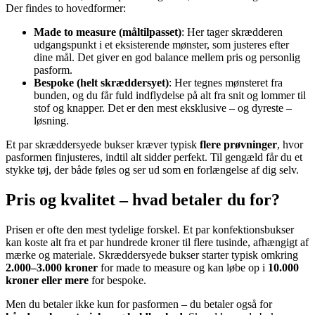
Der findes to hovedformer:
Made to measure (måltilpasset)
: Her tager skrædderen
udgangspunkt i et eksisterende mønster, som justeres efter
dine mål. Det giver en god balance mellem pris og personlig
pasform.
Bespoke (helt skræddersyet)
: Her tegnes mønsteret fra
bunden, og du får fuld indflydelse på alt fra snit og lommer til
stof og knapper. Det er den mest eksklusive – og dyreste –
løsning.
Et par skræddersyede bukser kræver typisk
flere prøvninger
, hvor
pasformen finjusteres, indtil alt sidder perfekt. Til gengæld får du et
stykke tøj, der både føles og ser ud som en forlængelse af dig selv.
Pris og kvalitet – hvad betaler du for?
Prisen er ofte den mest tydelige forskel. Et par konfektionsbukser
kan koste alt fra et par hundrede kroner til flere tusinde, afhængigt af
mærke og materiale. Skræddersyede bukser starter typisk omkring
2.000–3.000 kroner
for made to measure og kan løbe op i
10.000
kroner eller mere
for bespoke.
Men du betaler ikke kun for pasformen – du betaler også for