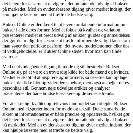
det lettere for læserne at navigere i det omfattende udvalg af bukser
på markedet. Med en evidensbaseret tilgang giver mediet indsigt, der
kan hjælpe læserne med at træffe de bedste valg.
Bukser Online er dedikeret til at levere omfattende information om
bukser i alle deres former. Med et fokus på kvalitet og variation
præsenterer mediet et bredt udvalg af artikler, guides og anmeldelser,
der gør det muligt for læserne at træffe informerede valg. Uanset om
man søger den perfekte pasform, det nyeste modefænomen eller tips
til vedligeholdelse, er Bukser Online stedet, hvor man kan finde
svarene.
Med en dybdegående tilgang til mode og stil bestræber Bukser
Online sig på at være en troværdig kilde for både mænd og kvinder.
Mediet er skabt til at inspirere og informere, så læserne kan opdage
bukser, der ikke blot opfylder deres behov, men også afspejler deres
personlige stil. Gennem nøje udvalgte artikler og analyser
præsenteres der både tidløse klassikere og de seneste trends.
For at sikre høj kvalitet og relevans i indholdet samarbejder Bukser
Online med eksperter inden for mode og tekstil. Dette samarbejde
sikrer, at informationerne er både præcise og opdaterede, hvilket gør
det lettere for læserne at navigere i det omfattende udvalg af bukser
på markedet. Med en evidensbaseret tilgang giver mediet indsigt, der
kan hjælpe læserne med at træffe de bedste valg.