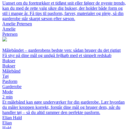
Uanset om du foretrækker et tidløst snit eller følger de nyeste trends,
kan du med de rette valg sikre dig bukser, der holder både form og
stil i mange år. Få tips til pasform, farver, materialer og pleje, så din
garderobe står skarpt sæson efter sæson.
Amelie Petersen
Amelie
Petersen
Målebåndet – garderobens bedste ven: sådan bruger du det rigtigt
Få styr på dine mål og undgå fejlkøb med et simpelt redskab
Bukser
Bukser
Målebånd
Tøj
Pasform
Garderobe
Mode
2 min
Et målebånd kan gøre underværker for din garderobe. Lær hvordan
du måler kroppen korrekt, forstår dine mål og bruger dem, når du
handler tøj – så du altid rammer den perfekte pasform.
Elian Hald
Elian
Hald