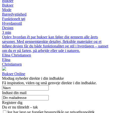
Bukser
Bukser
Mode
Bæredygtighed
Funktionelt tøj
Hverdagsstil
Design
3 min
Oplev hvordan ét par bukser kan følge dig gennem alle årets
sæsoner. Med gennemtænkte detaljer, fleksible materialer og et
tidløst design får du både funktionalitet og stil i hverdagen – uanset
om du er på farten, på arbejde eller ude i naturen.
Elina Christiansen
Elina
Christiansen
Bukser Online
Modtag nyheder direkte i din indbakke
Få inspiration, viden og små genveje direkte i din indbakke.
Indtast din mail
Registrer dig
Du er nu tilmeldt – tak
Jeg har læst og forstået brugervilkår og privatlivspolitik.