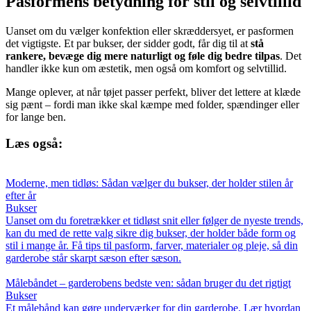
Pasformens betydning for stil og selvtillid
Uanset om du vælger konfektion eller skræddersyet, er pasformen
det vigtigste. Et par bukser, der sidder godt, får dig til at
stå
rankere, bevæge dig mere naturligt og føle dig bedre tilpas
. Det
handler ikke kun om æstetik, men også om komfort og selvtillid.
Mange oplever, at når tøjet passer perfekt, bliver det lettere at klæde
sig pænt – fordi man ikke skal kæmpe med folder, spændinger eller
for lange ben.
Læs også:
Moderne, men tidløs: Sådan vælger du bukser, der holder stilen år
efter år
Bukser
Uanset om du foretrækker et tidløst snit eller følger de nyeste trends,
kan du med de rette valg sikre dig bukser, der holder både form og
stil i mange år. Få tips til pasform, farver, materialer og pleje, så din
garderobe står skarpt sæson efter sæson.
Målebåndet – garderobens bedste ven: sådan bruger du det rigtigt
Bukser
Et målebånd kan gøre underværker for din garderobe. Lær hvordan