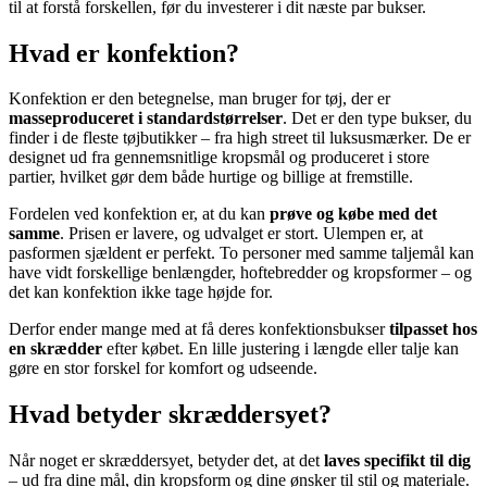
til at forstå forskellen, før du investerer i dit næste par bukser.
Hvad er konfektion?
Konfektion er den betegnelse, man bruger for tøj, der er
masseproduceret i standardstørrelser
. Det er den type bukser, du
finder i de fleste tøjbutikker – fra high street til luksusmærker. De er
designet ud fra gennemsnitlige kropsmål og produceret i store
partier, hvilket gør dem både hurtige og billige at fremstille.
Fordelen ved konfektion er, at du kan
prøve og købe med det
samme
. Prisen er lavere, og udvalget er stort. Ulempen er, at
pasformen sjældent er perfekt. To personer med samme taljemål kan
have vidt forskellige benlængder, hoftebredder og kropsformer – og
det kan konfektion ikke tage højde for.
Derfor ender mange med at få deres konfektionsbukser
tilpasset hos
en skrædder
efter købet. En lille justering i længde eller talje kan
gøre en stor forskel for komfort og udseende.
Hvad betyder skræddersyet?
Når noget er skræddersyet, betyder det, at det
laves specifikt til dig
– ud fra dine mål, din kropsform og dine ønsker til stil og materiale.