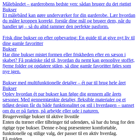
Målebåndet – garderobens bedste ven: sådan bruger du det rigtigt
Bukser
Et målebånd kan gøre underværker for din garderobe. Lær hvordan
du måler kroppen korrekt, forstår dine mål og bruger dem, når du
handler tøj – så du altid rammer den perfekte pasform.
Frisk dine bukser op efter opbevaring: En guide til at give nyt liv til
dine gamle favoritter
Bukser
Har dine bukser mistet formen eller friskheden efter en sæson i
skabet? Få praktiske råd til, hvordan du nemt kan genoplive stoffet,
fjerne folder og opdatere stilen, så dine gamle favoritter føles som
nye igen.
Bukser med multifunktionelle detaljer – ét par til brug hele året
Bukser
Oplev hvordan ét par bukser kan følge dig gennem alle årets
sæsoner. Med gennemtænkte detaljer, fleksible materialer og et
tidløst design får du både funktionalitet og stil i hverdagen – uanset
om du er på farten, på arbejde eller ude i naturen.
Brugervenlige bukser til aktive livsstile
Enten du træner eller tilbringer tid udendørs, så har du brug for den
rigtige type bukser. Denne e-bog præsenterer komfortable,
funktionelle og stilige valg, der passer til en aktiv hverdag.
Få guiden