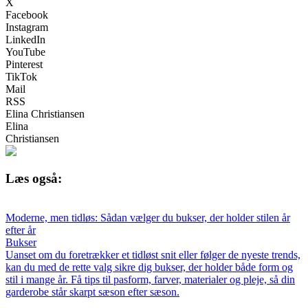
X
Facebook
Instagram
LinkedIn
YouTube
Pinterest
TikTok
Mail
RSS
Elina Christiansen
Elina
Christiansen
Læs også:
Moderne, men tidløs: Sådan vælger du bukser, der holder stilen år
efter år
Bukser
Uanset om du foretrækker et tidløst snit eller følger de nyeste trends,
kan du med de rette valg sikre dig bukser, der holder både form og
stil i mange år. Få tips til pasform, farver, materialer og pleje, så din
garderobe står skarpt sæson efter sæson.