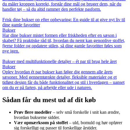
du måler kroppen korrekt, forstår dine mål og bruger dem, når du
handler tøj – så du altid rammer den perfekte pasform.
Frisk dine bukser op efter opbevaring: En guide til at give nyt liv til
dine gamle favoritter
Bukser
Har dine bukser mistet formen eller friskheden efter en sæson i
skabet? Få praktiske råd til, hvordan du nemt kan genoplive stoffet,
fjerne folder og opdatere stilen, så dine gamle favoritter føles som
nye igen.
Bukser med multifunktionelle detaljer – ét par til brug hele året
Bukser
Oplev hvordan ét par bukser kan følge dig gennem alle årets
sæsoner. Med gennemtænkte detaljer, fleksible materialer og et
tidløst design får du både funktionalitet og stil i hverdagen – uanset
om du er på farten, på arbejde eller ude i naturen.
Sådan får du mest ud af dit køb
Prøv flere modeller
– selv små forskelle i snit kan ændre,
hvordan bukserne sidder.
Vær opmærksom på stoffet
– uld, bomuld og hør opfører
sig forskelligt og passer til forskellige årstider.