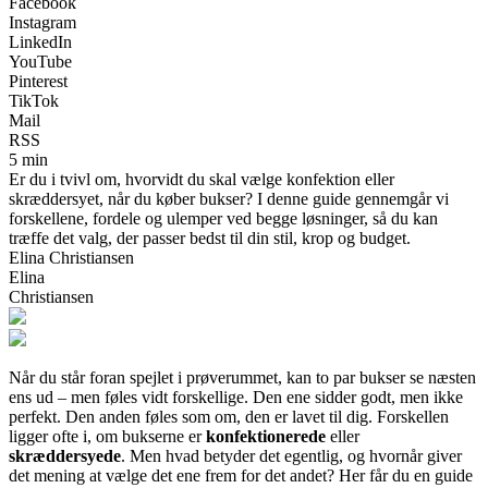
Facebook
Instagram
LinkedIn
YouTube
Pinterest
TikTok
Mail
RSS
5 min
Er du i tvivl om, hvorvidt du skal vælge konfektion eller
skræddersyet, når du køber bukser? I denne guide gennemgår vi
forskellene, fordele og ulemper ved begge løsninger, så du kan
træffe det valg, der passer bedst til din stil, krop og budget.
Elina Christiansen
Elina
Christiansen
Når du står foran spejlet i prøverummet, kan to par bukser se næsten
ens ud – men føles vidt forskellige. Den ene sidder godt, men ikke
perfekt. Den anden føles som om, den er lavet til dig. Forskellen
ligger ofte i, om bukserne er
konfektionerede
eller
skræddersyede
. Men hvad betyder det egentlig, og hvornår giver
det mening at vælge det ene frem for det andet? Her får du en guide