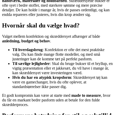
håndværk, materialer og holdbarhed
. Skræddersyede bukser er
ofte syet i bedre stoffer, med stærkere sømme og mere præcise
detaljer. De kan holde i mange år, hvis de passes ordentligt, og kan
endda repareres eller justeres, hvis din krop ændrer sig.
Hvornår skal du vælge hvad?
Valget mellem konfektion og skræddersyet afhænger af både
anledning, budget og behov
.
Til hverdagsbrug
: Konfektion er ofte det mest praktiske
valg. Du kan finde mange flotte modeller, og med små
justeringer kan de komme tæt på perfekt pasform.
Til særlige lejligheder
: Skal du bruge bukser til et bryllup, en
vigtig præsentation eller et jakkesæt, du vil have i mange år,
kan skræddersyet være investeringen værd.
Hvis du har en atypisk kropsform
: Skræddersyet tøj kan
være en gamechanger, hvis du ofte oplever, at
standardstørrelser ikke passer dig.
Et godt kompromis kan være at starte med
made to measure
, hvor
du får en markant bedre pasform uden at betale for den fulde
skrædderproces.