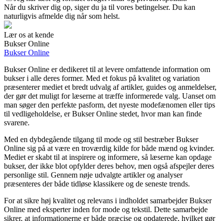
Når du skriver dig op, siger du ja til vores betingelser. Du kan
naturligvis afmelde dig når som helst.
Lær os at kende
Bukser Online
Bukser Online
Bukser Online er dedikeret til at levere omfattende information om
bukser i alle deres former. Med et fokus på kvalitet og variation
præsenterer mediet et bredt udvalg af artikler, guides og anmeldelser,
der gør det muligt for læserne at træffe informerede valg. Uanset om
man søger den perfekte pasform, det nyeste modefænomen eller tips
til vedligeholdelse, er Bukser Online stedet, hvor man kan finde
svarene.
Med en dybdegående tilgang til mode og stil bestræber Bukser
Online sig på at være en troværdig kilde for både mænd og kvinder.
Mediet er skabt til at inspirere og informere, så læserne kan opdage
bukser, der ikke blot opfylder deres behov, men også afspejler deres
personlige stil. Gennem nøje udvalgte artikler og analyser
præsenteres der både tidløse klassikere og de seneste trends.
For at sikre høj kvalitet og relevans i indholdet samarbejder Bukser
Online med eksperter inden for mode og tekstil. Dette samarbejde
sikrer, at informationerne er både præcise og opdaterede, hvilket gør