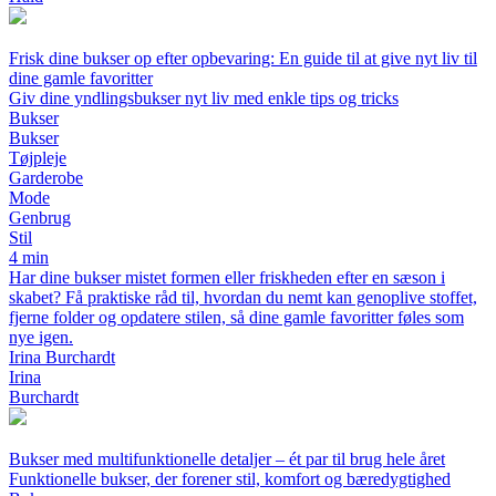
Frisk dine bukser op efter opbevaring: En guide til at give nyt liv til
dine gamle favoritter
Giv dine yndlingsbukser nyt liv med enkle tips og tricks
Bukser
Bukser
Tøjpleje
Garderobe
Mode
Genbrug
Stil
4 min
Har dine bukser mistet formen eller friskheden efter en sæson i
skabet? Få praktiske råd til, hvordan du nemt kan genoplive stoffet,
fjerne folder og opdatere stilen, så dine gamle favoritter føles som
nye igen.
Irina Burchardt
Irina
Burchardt
Bukser med multifunktionelle detaljer – ét par til brug hele året
Funktionelle bukser, der forener stil, komfort og bæredygtighed